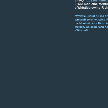
ü
FAQ
https://whistle
ü
Wie man eine Meldun
ü
Whistleblowing-Rich
“WhistleB sorgt für die A
WhistleB zeichnet keine I
die Identität eines Hinwe
werden. WhistleB kann Na
- WhistleB