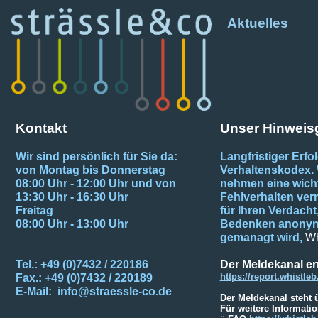
Aktuelles
Kontakt
Unser Hinweis
Wir sind persönlich für Sie da:
Langfristiger Erfo
von Montag bis Donnerstag
Verhaltenskodex. 
08:00 Uhr - 12:00 Uhr und von
nehmen eine wicht
13:30 Uhr - 16:30 Uhr
Fehlverhalten verm
Freitag
für Ihren Verdach
08:00 Uhr - 13:00 Uhr
Bedenken anonym ä
gemanagt wird,
Wh
Tel.: +49 (0)7432 / 220186
Der Meldekanal e
https://report.whistl
Fax.: +49 (0)7432 / 220189
E-Mail: info@straessle-co.de
Der Meldekanal steht 
Für weitere Informatio