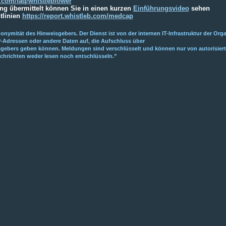
b.com/faq/whistleblower
g übermittelt können Sie in einen kurzen
Einführungsvideo
sehen
tlinien
https://report.whistleb.com/medcap
nonymität des Hinweisgebers. Der Dienst ist von der internen IT-Infrastruktur der Or
P-Adressen oder andere Daten auf, die Aufschluss über
isgebers geben können. Meldungen sind verschlüsselt und können nur von autorisier
chrichten weder lesen noch entschlüsseln.”