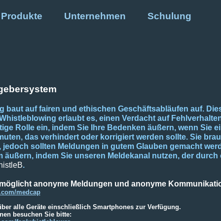
Produkte
Unternehmen
Schulung
gebersystem
lg baut auf fairen und ethischen Geschäftsabläufen auf. Di
Whistleblowing erlaubt es, einen Verdacht auf Fehlverhalte
ige Rolle ein, indem Sie Ihre Bedenken äußern, wenn Sie 
uten, das verhindert oder korrigiert werden sollte. Sie br
t, jedoch sollten Meldungen in gutem Glauben gemacht wer
ußern, indem Sie unseren Meldekanal nutzen, der durch ei
istleB
.
rmöglicht anonyme Meldungen und anonyme Kommunikati
eb.com/medcap
über alle Geräte einschließlich Smartphones zur Verfügung.
nen besuchen Sie bitte: